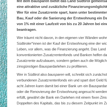
Mit dem Bausparen bietet das Land Südtirol gemeins
eine attraktive und zusätzliche Finanzierungsmöglichk
Wer für eine Zusatzrente spart, kann unter bestimmt
Bau, Kauf oder die Sanierung der Erstwohnung ein Da
von 1% mit einer Laufzeit von bis zu 20 Jahren bei ei
beantragen.
Wer träumt nicht davon, in den eigenen vier Wänden wohn
Südtiroler*innen ist der Kauf der Erstwohnung eine der w
Leben, vor allem, was die Finanzierung angeht. Das Land S
konventionierten Zusatzrentenfonds und Banken helfen dab
Zusatzrente aufzubauen, sondern geben auch die Möglich
zinsgünstigen Bauspardarlehen zu profitieren.
Wer in Südtirol also
bausparen
will, schreibt sich zunächs
verbundenen Zusatzrentenfonds ein und spart dort Geld fü
acht Jahren kann damit bei einer Bank um ein Bauspardar
oder die Renovierung der Erstwohnung angesucht werden.
erfüllt, gewährt die Bank ein Darlehen mit einem fixen Zi
Doppelten des Kapitals, das bis zu diesem Zeitpunkt im 