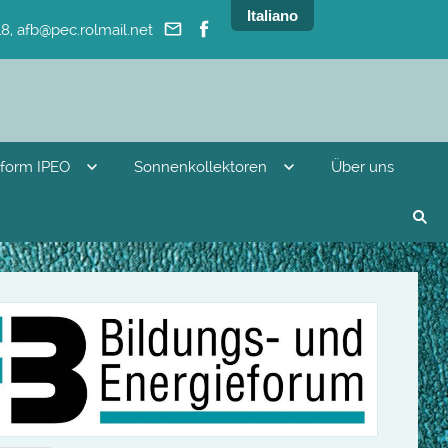
Italiano
8, afb@pec.rolmail.net
tform IPEO
Sonnenkollektoren
Über uns