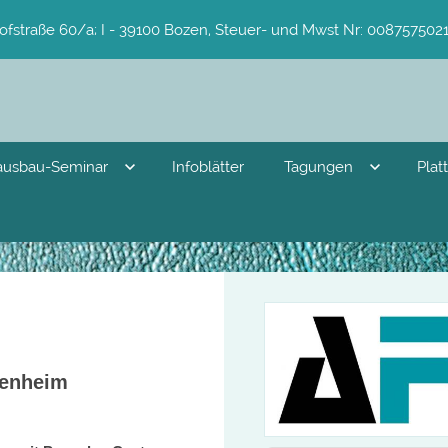
ofstraße 60/a; I - 39100 Bozen, Steuer- und Mwst Nr: 0087575021
ausbau-Seminar
Infoblätter
Tagungen
Plat
genheim