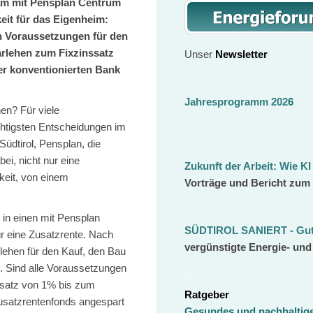
am mit Pensplan Centrum
eit für das Eigenheim:
en Voraussetzungen für den
rlehen zum Fixzinssatz
Unser
Newsletter
ner konventionierten Bank
.
Jahresprogramm 202
6
en? Für viele
:
ichtigsten Entscheidungen im
üdtirol, Pensplan, die
ei, nicht nur eine
Zukunft der Arbeit:
Wie KI
keit, von einem
Vorträge und Bericht zum
.
t in einen mit Pensplan
SÜDTIROL SANIERT - Gut 
r eine Zusatzrente. Nach
vergünstigte Energie- un
lehen für den Kauf, den Bau
 Sind alle Voraussetzungen
.
nssatz von 1% bis zum
Ratgeber
Zusatzrentenfonds angespart
Gesundes und nachhalti