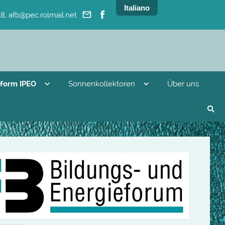
Italiano
8, afb@pec.rolmail.net
tform IPEO
Sonnenkollektoren
Über uns