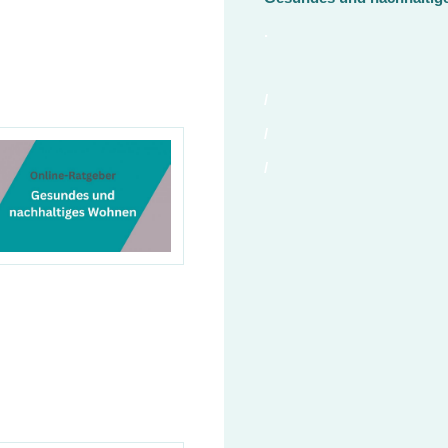
.
/
/
/