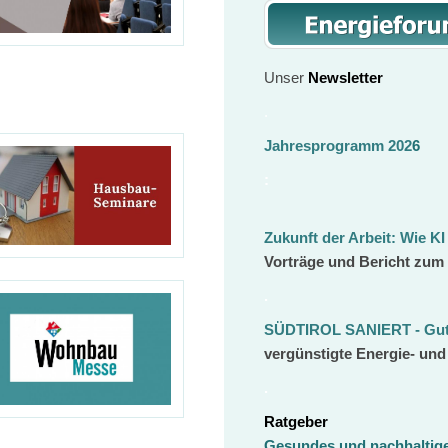
Unser
Newsletter
.
Jahresprogramm 202
6
:
Zukunft der Arbeit:
Wie KI
Vorträge und Bericht zum
.
SÜDTIROL SANIERT - Gut 
vergünstigte Energie- un
.
Ratgeber
Gesundes und nachhalti