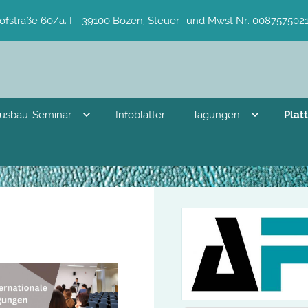
ofstraße 60/a; I - 39100 Bozen, Steuer- und Mwst Nr: 0087575021
usbau-Seminar
Infoblätter
Tagungen
Plat