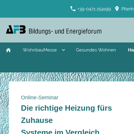
+39-0471 254199
Pfarrh
WohnbauMesse
Gesundes Wohnen
Ha
Online-Seminar
Die richtige Heizung fürs
Zuhause
Systeme im Vergleich