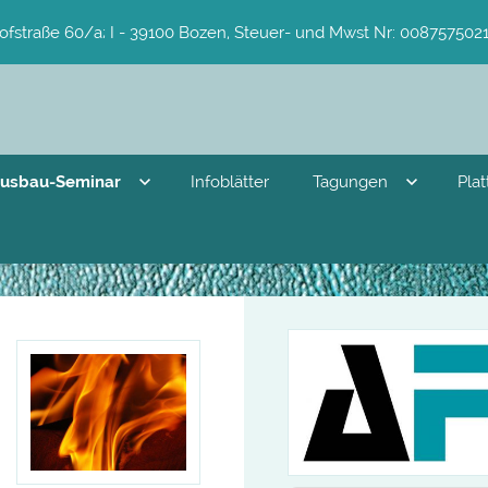
ofstraße 60/a; I - 39100 Bozen, Steuer- und Mwst Nr: 0087575021
usbau-Seminar
Infoblätter
Tagungen
Pla