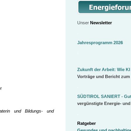
Unser
Newsletter
.
Jahresprogramm 202
6
:
Zukunft der Arbeit:
Wie KI
Vorträge und Bericht zum
.
r
SÜDTIROL SANIERT - Gut 
vergünstigte Energie- un
aterin und Bildungs- und
.
Ratgeber
Gesundes und nachhalti