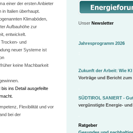
a einer der ersten Anbieter
n Italien überhaupt.
sogenannten Klimaböden,
Unser
Newsletter
ter Aufbauhöhe zur
.
, entwickelt.
 Trocken- und
Jahresprogramm 202
6
ndung neuer Systeme ist
:
von
früher keine Machbarkeit
Zukunft der Arbeit:
Wie KI
Vorträge und Bericht zum
 gewinnen.
.
bis ins Detail ausgefeilte
emacht.
SÜDTIROL SANIERT - Gut 
vergünstigte Energie- un
petenz, Flexibilität und vor
and bei der
.
Ratgeber
Gesundes und nachhalti