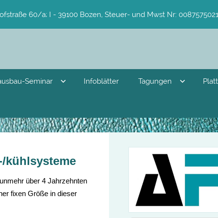
ofstraße 60/a; I - 39100 Bozen, Steuer- und Mwst Nr: 0087575021
ausbau-Seminar
Infoblätter
Tagungen
Plat
-/kühlsysteme
 nunmehr über 4 Jahrzehnten
ner fixen Größe in dieser