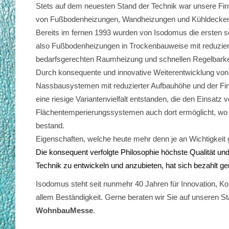
Stets auf dem neuesten Stand der Technik war unsere Firm
von Fußbodenheizungen, Wandheizungen und Kühldecken i
Bereits im fernen 1993 wurden von Isodomus die ersten 
also Fußbodenheizungen in Trockenbauweise mit reduzier
bedarfsgerechten Raumheizung und schnellen Regelbarkeit
Durch konsequente und innovative Weiterentwicklung von
Nassbausystemen mit reduzierter Aufbauhöhe und der Fi
eine riesige Variantenvielfalt entstanden, die den Einsatz 
Flächentemperierungssystemen auch dort ermöglicht, wo 
bestand.
Eigenschaften, welche heute mehr denn je an Wichtigkeit
Die konsequent verfolgte Philosophie höchste Qualität und 
Technik zu entwickeln und anzubieten, hat sich bezahlt g
Isodomus steht seit nunmehr 40 Jahren für Innovation, Kom
allem Beständigkeit. Gerne beraten wir Sie auf unseren St
WohnbauMesse
.
/