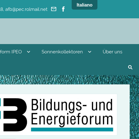
Italiano
8, afb@pec.rolmail.net
tform IPEO
Sonnenkollektoren
Über uns